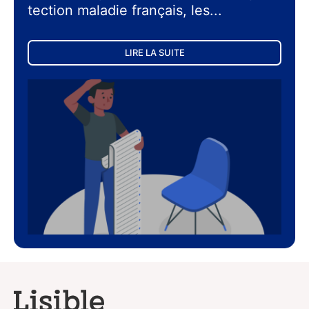
tec­tion mala­die fran­çais, les...
LIRE LA SUITE