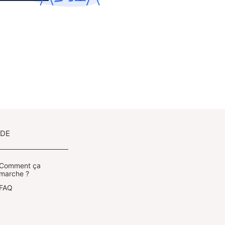
IDE
Comment ça
marche ?
FAQ