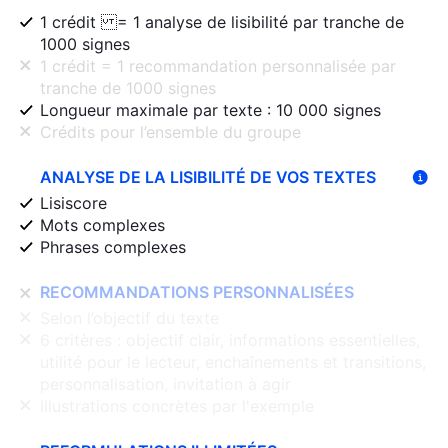
1 crédit = 1 analyse de lisibilité par tranche de
1000 signes
1 crédit = 1 recommandation personnalisée par
tranche de 1000 signes
Longueur maximale par texte : 10 000 signes
Crédits pour l’ensemble du groupe
ANALYSE DE LA LISIBILITÉ DE VOS TEXTES
Lisiscore
Mots complexes
Phrases complexes
RECOMMANDATIONS PERSONNALISÉES
Selon l’objectif du texte
6 critères : objectif clair, informations essentielles,
utilité pour le lecteur, enchaînements et transitions,
personnalisation, invitation à agir
Illustrations concrètes par l'exemple