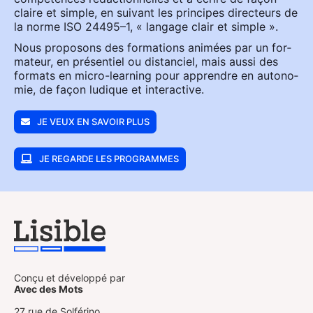
claire et simple, en sui­vant les prin­cipes direc­teurs de
la norme ISO 24495–1, « lan­gage clair et simple ».
Nous pro­po­sons des for­ma­tions ani­mées par un for­
ma­teur, en pré­sen­tiel ou dis­tan­ciel, mais aus­si des
for­mats en micro-lear­ning pour apprendre en auto­no­
mie, de façon ludique et inter­ac­tive.
JE VEUX EN SAVOIR PLUS
JE REGARDE LES PROGRAMMES
Conçu et développé par
Avec des Mots
27 rue de Solférino