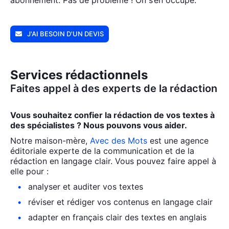
abon­ne­ment. Pas de pro­blème ! On s’en occupe.
J'AI BESOIN D'UN DEVIS
Services rédactionnels
Faites appel à des experts de la rédaction
Vous sou­hai­tez confier la rédac­tion de vos textes à
des spé­cia­listes ? Nous pou­vons vous aider.
Notre mai­son-mère,
Avec des Mots
est une agence
édi­to­riale experte de la com­mu­ni­ca­tion et de la
rédac­tion en lan­gage clair. Vous pou­vez faire appel à
elle pour :
ana­ly­ser et audi­ter vos textes
révi­ser et rédi­ger vos conte­nus en lan­gage clair
adap­ter en fran­çais clair des textes en anglais