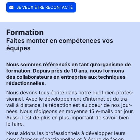
JE VEUX ÊTRE RECONTACTÉ
Formation
Faites monter en compétences vos
équipes
Nous sommes réfé­ren­cés en tant qu’or­ga­nisme de
for­ma­tion. Depuis près de 10 ans, nous for­mons
des col­la­bo­ra­teurs en entre­prise aux tech­niques
rédac­tion­nelles.
Nous devons tous écrire dans notre quo­ti­dien pro­fes­
sion­nel. Avec le déve­lop­pe­ment d’in­ter­net et du tra­
vail à dis­tance, la rédac­tion est au coeur de nos jour­
nées. Nous rédi­geons en moyenne 15 e‑mails par jour.
Aus­si il est de plus en plus impor­tant de savoir bien
le faire.
Nous aidons les pro­fes­sion­nels à déve­lop­per leurs
com­pé­tences rédac­tion­nelles et à écrire de façon