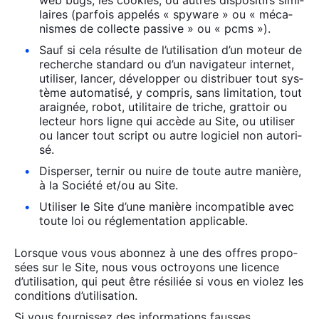
web bugs, les cookies, ou autres dis­po­si­tifs simi­
laires (par­fois appe­lés « spy­ware » ou « méca­
nismes de col­lecte pas­sive » ou « pcms »).
Sauf si cela résulte de l’u­ti­li­sa­tion d’un moteur de
recherche stan­dard ou d’un navi­ga­teur inter­net,
uti­li­ser, lan­cer, déve­lop­per ou dis­tri­buer tout sys­
tème auto­ma­ti­sé, y com­pris, sans limi­ta­tion, tout
arai­gnée, robot, uti­li­taire de triche, grat­toir ou
lec­teur hors ligne qui accède au Site, ou uti­li­ser
ou lan­cer tout script ou autre logi­ciel non auto­ri­
sé.
Dis­per­ser, ter­nir ou nuire de toute autre manière,
à la Socié­té et/ou au Site.
Uti­li­ser le Site d’une manière incom­pa­tible avec
toute loi ou régle­men­ta­tion appli­cable.
Lorsque vous vous abon­nez à une des offres pro­po­
sées sur le Site, nous vous octroyons une licence
d’utilisation, qui peut être rési­liée si vous en vio­lez les
condi­tions d’utilisation.
Si vous four­nis­sez des infor­ma­tions fausses,