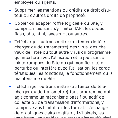
employés ou agents.
Sup­pri­mer les men­tions ou cré­dits de droit d’au­
teur ou d’autres droits de pro­prié­té.
Copier ou adap­ter l’offre logi­cielle du Site, y
com­pris, mais sans s’y limi­ter, l’API, les codes
flash, php, html, javas­cript ou autres.
Télé­char­ger ou trans­mettre (ou ten­ter de télé­
char­ger ou de trans­mettre) des virus, des che­
vaux de Troie ou tout autre virus ou pro­gramme
qui inter­fère avec l’u­ti­li­sa­tion et la jouis­sance
inin­ter­rom­pues du Site ou qui modi­fie, altère,
per­turbe ou inter­fère avec l’u­ti­li­sa­tion, les carac­
té­ris­tiques, les fonc­tions, le fonc­tion­ne­ment ou la
main­te­nance du Site.
Télé­char­ger ou trans­mettre (ou ten­ter de télé­
char­ger ou de trans­mettre) tout pro­gramme qui
agit comme un méca­nisme pas­sif ou actif de
col­lecte ou de trans­mis­sion d’in­for­ma­tions, y
com­pris, sans limi­ta­tion, les for­mats d’é­change
de gra­phiques clairs (« gifs »), 1×1 pixels, les