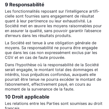
9 Responsabilité
Les fonc­tion­na­li­tés repo­sant sur l’in­tel­li­gence arti­fi­
cielle sont four­nies sans enga­ge­ment de résul­tat
quant à leur per­ti­nence ou leur exhaus­ti­vi­té. La
Socié­té met en œuvre les moyens rai­son­nables pour
en assu­rer la qua­li­té, sans pou­voir garan­tir l’ab­sence
d’er­reurs dans les résul­tats pro­duits.
La Socié­té est tenue à une obli­ga­tion géné­rale de
moyens. Sa res­pon­sa­bi­li­té ne pour­ra être enga­gée
que dans les cas non expres­sé­ment exclus par les
CGV et en cas de faute prou­vée.
Dans l’hy­po­thèse où la res­pon­sa­bi­li­té de la Socié­té
serait enga­gée, le mon­tant total des dom­mages et
inté­rêts, tous pré­ju­dices confon­dus, aux­quels elle
pour­rait être tenue ne pour­ra excé­der le mon­tant de
l’a­bon­ne­ment, effec­ti­ve­ment payé, en cours au
moment de la sur­ve­nance de la faute.
10 Droit applicable
Les rela­tions entre les Par­ties sont sou­mises au droit
fran­çais.