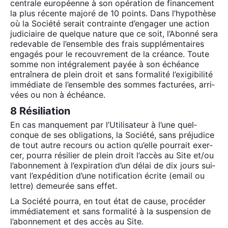
cen­trale euro­péenne à son opé­ra­tion de finan­ce­ment
la plus récente majo­ré de 10 points. Dans l’hypothèse
où la Socié­té serait contrainte d’engager une action
judi­ciaire de quelque nature que ce soit, l’Abonné sera
rede­vable de l’ensemble des frais sup­plé­men­taires
enga­gés pour le recou­vre­ment de la créance. Toute
somme non inté­gra­le­ment payée à son échéance
entraî­ne­ra de plein droit et sans for­ma­li­té l’exigibilité
immé­diate de l’ensemble des sommes fac­tu­rées, arri­
vées ou non à échéance.
8 Résiliation
En cas man­que­ment par l’Utilisateur à l’une quel­
conque de ses obli­ga­tions, la Socié­té, sans pré­ju­dice
de tout autre recours ou action qu’elle pour­rait exer­
cer, pour­ra rési­lier de plein droit l’accès au Site et/ou
l’abonnement à l’ex­pi­ra­tion d’un délai de dix jours sui­
vant l’ex­pé­di­tion d’une noti­fi­ca­tion écrite (email ou
lettre) demeu­rée sans effet.
La Socié­té pour­ra, en tout état de cause, pro­cé­der
immé­dia­te­ment et sans for­ma­li­té à la sus­pen­sion de
l’abonnement et des accès au Site.