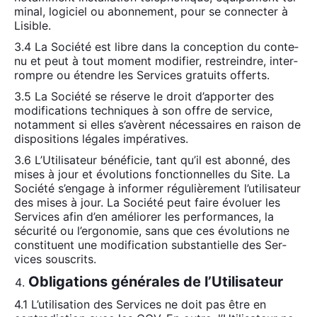
mi­nal, logi­ciel ou abon­ne­ment, pour se connec­ter à
Lisible.
3.4 La Socié­té est libre dans la concep­tion du conte­
nu et peut à tout moment modi­fier, res­treindre, inter­
rompre ou étendre les Ser­vices gra­tuits offerts.
3.5 La Socié­té se réserve le droit d’apporter des
modi­fi­ca­tions tech­niques à son offre de ser­vice,
notam­ment si elles s’a­vèrent néces­saires en rai­son de
dis­po­si­tions légales impé­ra­tives.
3.6 L’Utilisateur béné­fi­cie, tant qu’il est abon­né, des
mises à jour et évo­lu­tions fonc­tion­nelles du Site. La
Socié­té s’engage à infor­mer régu­liè­re­ment l’utilisateur
des mises à jour. La Socié­té peut faire évo­luer les
Ser­vices afin d’en amé­lio­rer les per­for­mances, la
sécu­ri­té ou l’ergonomie, sans que ces évo­lu­tions ne
consti­tuent une modi­fi­ca­tion sub­stan­tielle des Ser­
vices sous­crits.
Obligations générales de l’Utilisateur
4.1 L’u­ti­li­sa­tion des Ser­vices ne doit pas être en