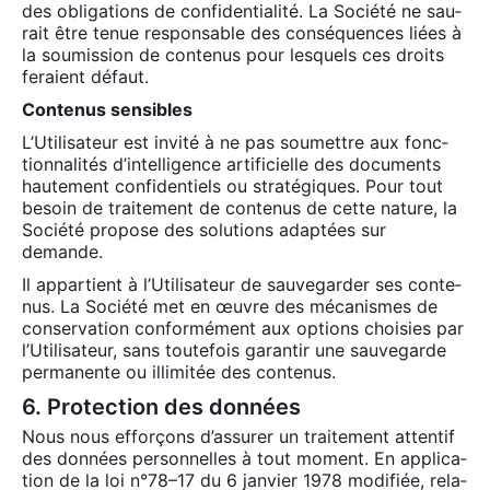
des obli­ga­tions de confi­den­tia­li­té. La Socié­té ne sau­
rait être tenue res­pon­sable des consé­quences liées à
la sou­mis­sion de conte­nus pour les­quels ces droits
feraient défaut.
Conte­nus sen­sibles
L’U­ti­li­sa­teur est invi­té à ne pas sou­mettre aux fonc­
tion­na­li­tés d’in­tel­li­gence arti­fi­cielle des docu­ments
hau­te­ment confi­den­tiels ou stra­té­giques. Pour tout
besoin de trai­te­ment de conte­nus de cette nature, la
Socié­té pro­pose des solu­tions adap­tées sur
demande.
Il appar­tient à l’U­ti­li­sa­teur de sau­ve­gar­der ses conte­
nus. La Socié­té met en œuvre des méca­nismes de
conser­va­tion confor­mé­ment aux options choi­sies par
l’U­ti­li­sa­teur, sans tou­te­fois garan­tir une sau­ve­garde
per­ma­nente ou illi­mi­tée des conte­nus.
6. Protection des données
Nous nous effor­çons d’as­su­rer un trai­te­ment atten­tif
des don­nées per­son­nelles à tout moment. En appli­ca­
tion de la loi n°78–17 du 6 jan­vier 1978 modi­fiée, rela­