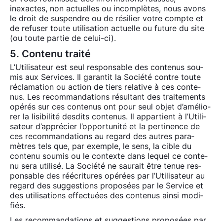
inexactes, non actuelles ou incom­plètes, nous avons
le droit de sus­pendre ou de rési­lier votre compte et
de refu­ser toute uti­li­sa­tion actuelle ou future du site
(ou toute par­tie de celui-ci).
5. Contenu traité
L’U­ti­li­sa­teur est seul res­pon­sable des conte­nus sou­
mis aux Ser­vices. Il garan­tit la Socié­té contre toute
récla­ma­tion ou action de tiers rela­tive à ces conte­
nus. Les recom­man­da­tions résul­tant des trai­te­ments
opé­rés sur ces conte­nus ont pour seul objet d’a­mé­lio­
rer la lisi­bi­li­té des­dits conte­nus. Il appar­tient à l’U­ti­li­
sa­teur d’ap­pré­cier l’op­por­tu­ni­té et la per­ti­nence de
ces recom­man­da­tions au regard des autres para­
mètres tels que, par exemple, le sens, la cible du
conte­nu sou­mis ou le contexte dans lequel ce conte­
nu sera uti­li­sé. La Socié­té ne sau­rait être tenue res­
pon­sable des réécri­tures opé­rées par l’U­ti­li­sa­teur au
regard des sug­ges­tions pro­po­sées par le Ser­vice et
des uti­li­sa­tions effec­tuées des conte­nus ain­si modi­
fiés.
Les recom­man­da­tions et sug­ges­tions pro­po­sées par