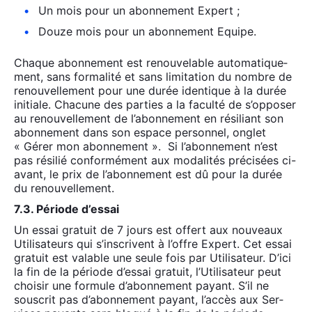
Un mois pour un abon­ne­ment Expert ;
Douze mois pour un abon­ne­ment Equipe.
Chaque abon­ne­ment est renou­ve­lable auto­ma­ti­que­
ment, sans for­ma­li­té et sans limi­ta­tion du nombre de
renou­vel­le­ment pour une durée iden­tique à la durée
ini­tiale. Cha­cune des par­ties a la facul­té de s’opposer
au renou­vel­le­ment de l’abonnement en rési­liant son
abon­ne­ment dans son espace per­son­nel, onglet
« Gérer mon abon­ne­ment ». Si l’abonnement n’est
pas rési­lié confor­mé­ment aux moda­li­tés pré­ci­sées ci-
avant, le prix de l’abonnement est dû pour la durée
du renou­vel­le­ment.
7.3. Période d’essai
Un essai gra­tuit de 7 jours est offert aux nou­veaux
Uti­li­sa­teurs qui s’ins­crivent à l’offre Expert. Cet essai
gra­tuit est valable une seule fois par Uti­li­sa­teur. D’ici
la fin de la période d’es­sai gra­tuit, l’Utilisateur peut
choi­sir une for­mule d’abonnement payant. S’il ne
sous­crit pas d’abonnement payant, l’ac­cès aux Ser­