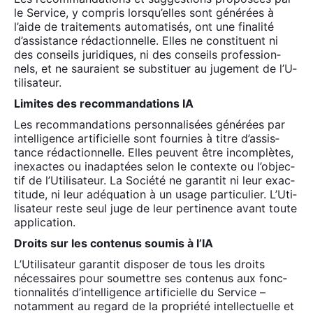
le Ser­vice, y com­pris lors­qu’elles sont géné­rées à
l’aide de trai­te­ments auto­ma­ti­sés, ont une fina­li­té
d’as­sis­tance rédac­tion­nelle. Elles ne consti­tuent ni
des conseils juri­diques, ni des conseils pro­fes­sion­
nels, et ne sau­raient se sub­sti­tuer au juge­ment de l’U­
ti­li­sa­teur.
Limites des recom­man­da­tions IA
Les recom­man­da­tions per­son­na­li­sées géné­rées par
intel­li­gence arti­fi­cielle sont four­nies à titre d’as­sis­
tance rédac­tion­nelle. Elles peuvent être incom­plètes,
inexactes ou inadap­tées selon le contexte ou l’ob­jec­
tif de l’U­ti­li­sa­teur. La Socié­té ne garan­tit ni leur exac­
ti­tude, ni leur adé­qua­tion à un usage par­ti­cu­lier. L’U­ti­
li­sa­teur reste seul juge de leur per­ti­nence avant toute
appli­ca­tion.
Droits sur les conte­nus sou­mis à l’IA
L’U­ti­li­sa­teur garan­tit dis­po­ser de tous les droits
néces­saires pour sou­mettre ses conte­nus aux fonc­
tion­na­li­tés d’in­tel­li­gence arti­fi­cielle du Ser­vice –
notam­ment au regard de la pro­prié­té intel­lec­tuelle et