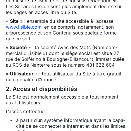
de mesure de lisi­bi­li­té et de conseils rédac­tion­nels.
Les Ser­vices Lisible sont plus ample­ment décrits sur
les pages en accès libre du Site.
«
Site
» : ensemble du site acces­sible à l’adresse
www.lisible.com
, en ce com­pris, notam­ment, son
arbo­res­cence et son Conte­nu sous quelque forme
que ce soit.
«
Socié­té
» : la socié­té Avec des Mots (Nom com­
mer­cial « Lisible ») dont le siège social est situé 27
rue de Sol­fé­ri­no à Bou­logne-Billan­court, imma­tri­cu­lée
au RCS de Nan­terre sous le numé­ro 431 622 604.
«
Uti­li­sa­teur
» : tout uti­li­sa­teur du Site à titre gra­tuit
ou en qua­li­té d’Abonné.
2. Accès et disponibilités
Le Site est nor­ma­le­ment acces­sible à tout moment
aux Uti­li­sa­teurs.
L’ac­cès s’ef­fec­tue :
à par­tir d’un sys­tème infor­ma­tique ayant la capa­
ci­té de se connec­ter à Inter­net et dans les limites