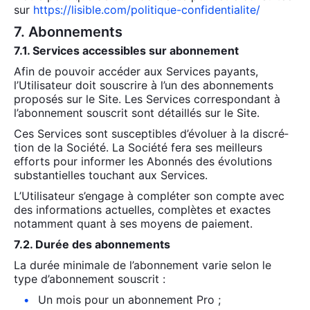
sur
https://lisible.com/politique-confidentialite/
7. Abonnements
7.1. Ser­vices acces­sibles sur abon­ne­ment
Afin de pou­voir accé­der aux Ser­vices payants,
l’Utilisateur doit sous­crire à l’un des abon­ne­ments
pro­po­sés sur le Site. Les Ser­vices cor­res­pon­dant à
l’abonnement sous­crit sont détaillés sur le Site.
Ces Ser­vices sont sus­cep­tibles d’évoluer à la dis­cré­
tion de la Socié­té. La Socié­té fera ses meilleurs
efforts pour infor­mer les Abon­nés des évo­lu­tions
sub­stan­tielles tou­chant aux Ser­vices.
L’Utilisateur s’engage à com­plé­ter son compte avec
des infor­ma­tions actuelles, com­plètes et exactes
notam­ment quant à ses moyens de paie­ment.
7.2. Durée des abon­ne­ments
La durée mini­male de l’abonnement varie selon le
type d’abonnement sous­crit :
Un mois pour un abon­ne­ment Pro ;