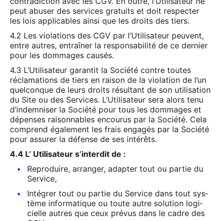
contra­dic­tion avec les CGV. En outre, l’U­ti­li­sa­teur ne
peut abu­ser des ser­vices gra­tuits et doit res­pec­ter
les lois appli­cables ain­si que les droits des tiers.
4.2 Les vio­la­tions des CGV par l’U­ti­li­sa­teur peuvent,
entre autres, entraî­ner la res­pon­sa­bi­li­té de ce der­nier
pour les dom­mages cau­sés.
4.3 L’U­ti­li­sa­teur garan­tit la Socié­té contre toutes
récla­ma­tions de tiers en rai­son de la vio­la­tion de l’un
quel­conque de leurs droits résul­tant de son uti­li­sa­tion
du Site ou des Ser­vices. L’Utilisateur sera alors tenu
d’in­dem­ni­ser la Socié­té pour tous les dom­mages et
dépenses rai­son­nables encou­rus par la Socié­té. Cela
com­prend éga­le­ment les frais enga­gés par la Socié­té
pour assu­rer la défense de ses inté­rêts.
4.4 L’ Uti­li­sa­teur s’interdit de :
Repro­duire, arran­ger, adap­ter tout ou par­tie du
Ser­vice,
Inté­grer tout ou par­tie du Ser­vice dans tout sys­
tème infor­ma­tique ou toute autre solu­tion logi­
cielle autres que ceux pré­vus dans le cadre des