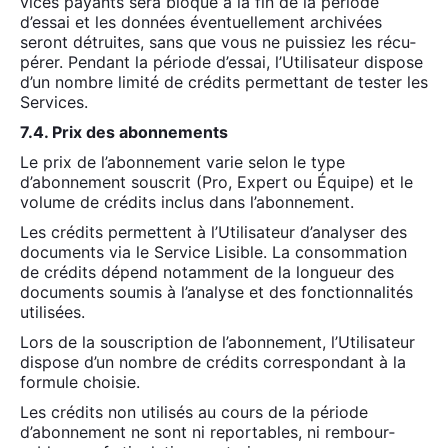
vices payants sera blo­qué à la fin de la période
d’essai et les don­nées éven­tuel­le­ment archi­vées
seront détruites, sans que vous ne puis­siez les récu­
pé­rer. Pen­dant la période d’essai, l’Utilisateur dis­pose
d’un nombre limi­té de cré­dits per­met­tant de tes­ter les
Ser­vices.
7.4. Prix des abon­ne­ments
Le prix de l’abonnement varie selon le type
d’abonnement sous­crit (Pro, Expert ou Équipe) et le
volume de cré­dits inclus dans l’abonnement.
Les cré­dits per­mettent à l’Utilisateur d’analyser des
docu­ments via le Ser­vice Lisible. La consom­ma­tion
de cré­dits dépend notam­ment de la lon­gueur des
docu­ments sou­mis à l’analyse et des fonc­tion­na­li­tés
uti­li­sées.
Lors de la sous­crip­tion de l’abonnement, l’Utilisateur
dis­pose d’un nombre de cré­dits cor­res­pon­dant à la
for­mule choi­sie.
Les cré­dits non uti­li­sés au cours de la période
d’abonnement ne sont ni repor­tables, ni rem­bour­