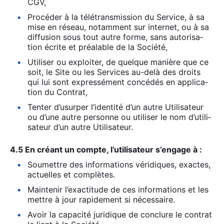
CGV,
Pro­cé­der à la télé­trans­mis­sion du Ser­vice, à sa
mise en réseau, notam­ment sur inter­net, ou à sa
dif­fu­sion sous tout autre forme, sans auto­ri­sa­
tion écrite et préa­lable de la Socié­té,
Uti­li­ser ou exploi­ter, de quelque manière que ce
soit, le Site ou les Ser­vices au-delà des droits
qui lui sont expres­sé­ment concé­dés en appli­ca­
tion du Contrat,
Ten­ter d’u­sur­per l’i­den­ti­té d’un autre Uti­li­sa­teur
ou d’une autre per­sonne ou uti­li­ser le nom d’u­ti­li­
sa­teur d’un autre Uti­li­sa­teur.
4.5 En créant un compte, l’utilisateur s’engage à :
Sou­mettre des infor­ma­tions véri­diques, exactes,
actuelles et com­plètes.
Main­te­nir l’exac­ti­tude de ces infor­ma­tions et les
mettre à jour rapi­de­ment si néces­saire.
Avoir la capa­ci­té juri­dique de conclure le contrat