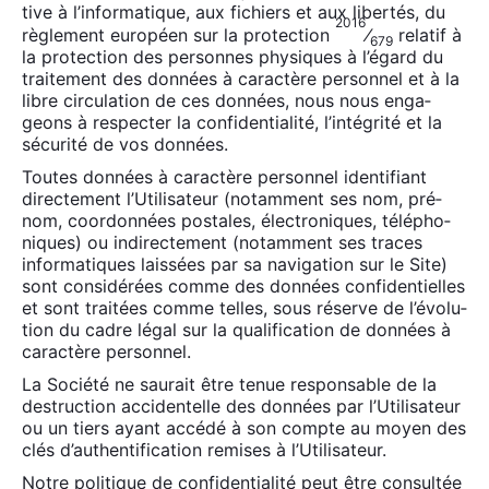
tive à l’in­for­ma­tique, aux fichiers et aux liber­tés, du
2016
règle­ment euro­péen sur la pro­tec­tion
⁄
rela­tif à
679
la pro­tec­tion des per­sonnes phy­siques à l’égard du
trai­te­ment des don­nées à carac­tère per­son­nel et à la
libre cir­cu­la­tion de ces don­nées, nous nous enga­
geons à res­pec­ter la confi­den­tia­li­té, l’in­té­gri­té et la
sécu­ri­té de vos don­nées.
Toutes don­nées à carac­tère per­son­nel iden­ti­fiant
direc­te­ment l’Utilisateur (notam­ment ses nom, pré­
nom, coor­don­nées pos­tales, élec­tro­niques, télé­pho­
niques) ou indi­rec­te­ment (notam­ment ses traces
infor­ma­tiques lais­sées par sa navi­ga­tion sur le Site)
sont consi­dé­rées comme des don­nées confi­den­tielles
et sont trai­tées comme telles, sous réserve de l’é­vo­lu­
tion du cadre légal sur la qua­li­fi­ca­tion de don­nées à
carac­tère per­son­nel.
La Socié­té ne sau­rait être tenue res­pon­sable de la
des­truc­tion acci­den­telle des don­nées par l’Utilisateur
ou un tiers ayant accé­dé à son compte au moyen des
clés d’authentification remises à l’Utilisateur.
Notre poli­tique de confi­den­tia­li­té peut être consul­tée