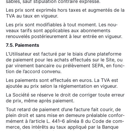
sables, sauf sti­pu­la­tion contraire expresse.
Les prix sont expri­més hors taxes et aug­men­tés de la
TVA au taux en vigueur.
Les prix sont modi­fiables à tout moment. Les nou­
veaux tarifs sont appli­cables aux abon­ne­ments
renou­ve­lés pos­té­rieu­re­ment à leur entrée en vigueur.
7.5. Paie­ments
L’Utilisateur est fac­tu­ré par le biais d’une pla­te­forme
de paie­ment pour les achats effec­tués sur le Site, ou
par vire­ment ban­caire ou pré­lè­ve­ment SEPA, en fonc­
tion de l’accord conve­nu.
Les paie­ments sont effec­tués en euros. La TVA est
ajou­tée au prix selon la régle­men­ta­tion en vigueur.
La Socié­té se réserve le droit de cor­ri­ger toute erreur
de prix, même après paie­ment.
Tout retard de paie­ment d’une fac­ture fait cou­rir, de
plein droit et sans mise en demeure préa­lable confor­
mé­ment à l’ar­ticle L. 441–6 ali­néa 8 du Code de com­
merce, des inté­rêts au taux appli­qué par la Banque