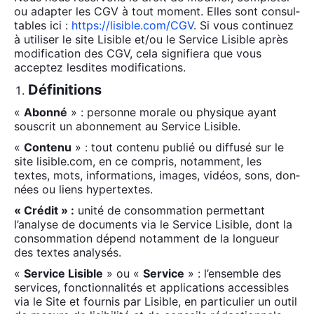
ou adap­ter les CGV à tout moment. Elles sont consul­
tables ici :
https://lisible.com/CGV
. Si vous conti­nuez
à uti­li­ser le site Lisible et/ou le Ser­vice Lisible après
modi­fi­ca­tion des CGV, cela signi­fie­ra que vous
accep­tez les­dites modi­fi­ca­tions.
Définitions
«
Abon­né
» : per­sonne morale ou phy­sique ayant
sous­crit un abon­ne­ment au Ser­vice Lisible.
«
Conte­nu
» : tout conte­nu publié ou dif­fu­sé sur le
site lisible.com, en ce com­pris, notam­ment, les
textes, mots, infor­ma­tions, images, vidéos, sons, don­
nées ou liens hyper­textes.
« Cré­dit » :
uni­té de consom­ma­tion per­met­tant
l’analyse de docu­ments via le Ser­vice Lisible, dont la
consom­ma­tion dépend notam­ment de la lon­gueur
des textes ana­ly­sés.
«
Ser­vice Lisible
» ou «
Ser­vice
» : l’ensemble des
ser­vices, fonc­tion­na­li­tés et appli­ca­tions acces­sibles
via le Site et four­nis par Lisible, en par­ti­cu­lier un outil