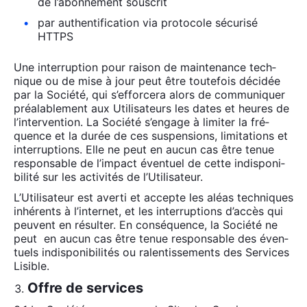
de l’abonnement sous­crit
par authen­ti­fi­ca­tion via pro­to­cole sécu­ri­sé
HTTPS
Une inter­rup­tion pour rai­son de main­te­nance tech­
nique ou de mise à jour peut être tou­te­fois déci­dée
par la Socié­té, qui s’efforcera alors de com­mu­ni­quer
préa­la­ble­ment aux Uti­li­sa­teurs les dates et heures de
l’intervention. La Socié­té s’engage à limi­ter la fré­
quence et la durée de ces sus­pen­sions, limi­ta­tions et
inter­rup­tions. Elle ne peut en aucun cas être tenue
res­pon­sable de l’impact éven­tuel de cette indis­po­ni­
bi­li­té sur les acti­vi­tés de l’Utilisateur.
L’Utilisateur est aver­ti et accepte les aléas tech­niques
inhé­rents à l’internet, et les inter­rup­tions d’accès qui
peuvent en résul­ter. En consé­quence, la Socié­té ne
peut en aucun cas être tenue res­pon­sable des éven­
tuels indis­po­ni­bi­li­tés ou ralen­tis­se­ments des Ser­vices
Lisible.
Offre de services