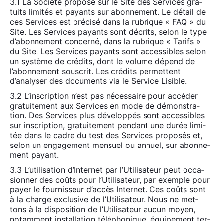
3.1 La Socié­té pro­pose sur le Site des Ser­vices gra­
tuits limi­tés et payants sur abon­ne­ment. Le détail de
ces Ser­vices est pré­ci­sé dans la rubrique « FAQ » du
Site. Les Ser­vices payants sont décrits, selon le type
d’abonnement concer­né, dans la rubrique « Tarifs »
du Site. Les Ser­vices payants sont acces­sibles selon
un sys­tème de cré­dits, dont le volume dépend de
l’abonnement sous­crit. Les cré­dits per­mettent
d’analyser des docu­ments via le Ser­vice Lisible.
3.2 L’inscription n’est pas néces­saire pour accé­der
gra­tui­te­ment aux Ser­vices en mode de démons­tra­
tion. Des Ser­vices plus déve­lop­pés sont acces­sibles
sur ins­crip­tion, gra­tui­te­ment pen­dant une durée limi­
tée dans le cadre du test des Ser­vices pro­po­sés et,
selon un enga­ge­ment men­suel ou annuel, sur abon­ne­
ment payant.
3.3 L’u­ti­li­sa­tion d’In­ter­net par l’U­ti­li­sa­teur peut occa­
sion­ner des coûts pour l’Utilisateur, par exemple pour
payer le four­nis­seur d’ac­cès Inter­net. Ces coûts sont
à la charge exclu­sive de l’U­ti­li­sa­teur. Nous ne met­
tons à la dis­po­si­tion de l’Utilisateur aucun moyen,
notam­ment ins­tal­la­tion télé­pho­nique, équi­pe­ment ter­