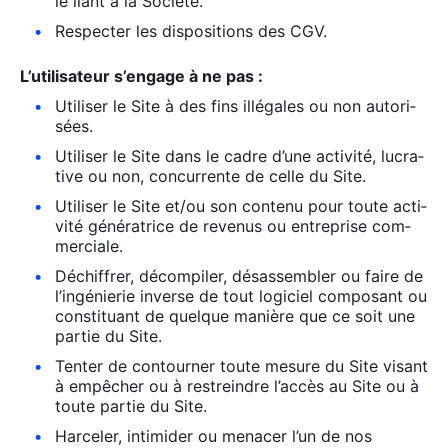
le liant à la Socié­té.
Res­pec­ter les dis­po­si­tions des CGV.
L’u­ti­li­sa­teur s’en­gage à ne pas :
Uti­li­ser le Site à des fins illé­gales ou non auto­ri­
sées.
Uti­li­ser le Site dans le cadre d’une acti­vi­té, lucra­
tive ou non, concur­rente de celle du Site.
Uti­li­ser le Site et/ou son conte­nu pour toute acti­
vi­té géné­ra­trice de reve­nus ou entre­prise com­
mer­ciale.
Déchif­frer, décom­pi­ler, désas­sem­bler ou faire de
l’in­gé­nie­rie inverse de tout logi­ciel com­po­sant ou
consti­tuant de quelque manière que ce soit une
par­tie du Site.
Ten­ter de contour­ner toute mesure du Site visant
à empê­cher ou à res­treindre l’ac­cès au Site ou à
toute par­tie du Site.
Har­ce­ler, inti­mi­der ou mena­cer l’un de nos