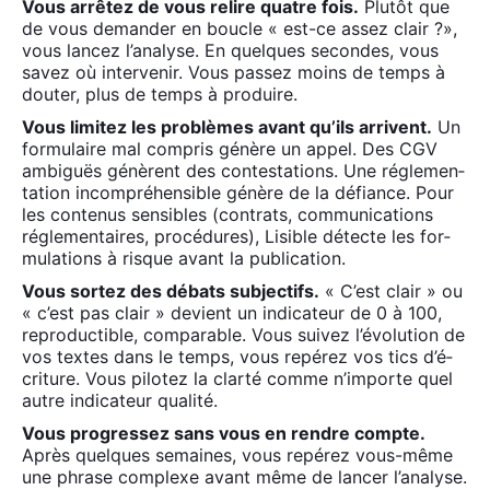
Vous arrê­tez de vous relire quatre fois.
Plu­tôt que
de vous deman­der en boucle « est-ce assez clair ?»,
vous lan­cez l’a­na­lyse. En quelques secondes, vous
savez où inter­ve­nir. Vous pas­sez moins de temps à
dou­ter, plus de temps à pro­duire.
Vous limi­tez les pro­blèmes avant qu’ils arrivent.
Un
for­mu­laire mal com­pris génère un appel. Des CGV
ambi­guës génèrent des contes­ta­tions. Une régle­men­
ta­tion incom­pré­hen­sible génère de la défiance. Pour
les conte­nus sen­sibles (contrats, com­mu­ni­ca­tions
régle­men­taires, pro­cé­dures), Lisible détecte les for­
mu­la­tions à risque avant la publi­ca­tion.
Vous sor­tez des débats sub­jec­tifs.
« C’est clair » ou
« c’est pas clair » devient un indi­ca­teur de 0 à 100,
repro­duc­tible, com­pa­rable. Vous sui­vez l’é­vo­lu­tion de
vos textes dans le temps, vous repé­rez vos tics d’é­
cri­ture. Vous pilo­tez la clar­té comme n’im­porte quel
autre indi­ca­teur qua­li­té.
Vous pro­gres­sez sans vous en rendre compte.
Après quelques semaines, vous repé­rez vous-même
une phrase com­plexe avant même de lan­cer l’a­na­lyse.