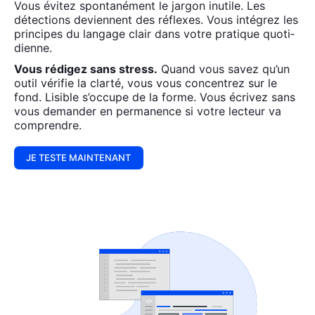
Vous évi­tez spon­ta­né­ment le jar­gon inutile. Les
détec­tions deviennent des réflexes. Vous inté­grez les
prin­cipes du lan­gage clair dans votre pra­tique quo­ti­
dienne.
Vous rédi­gez sans stress.
Quand vous savez qu’un
outil véri­fie la clar­té, vous vous concen­trez sur le
fond. Lisible s’oc­cupe de la forme. Vous écri­vez sans
vous deman­der en per­ma­nence si votre lec­teur va
com­prendre.
JE TESTE MAINTENANT