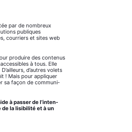
­tée par de nom­breux
­tu­tions publiques
s, cour­riers et sites web
 pour pro­duire des conte­nus
 acces­sibles à tous. Elle
 D’ailleurs, d’autres volets
uit ! Mais pour appli­quer
uer sa façon de com­mu­ni­
ide à pas­ser de l’in­ten­
 la lisi­bi­li­té et à un