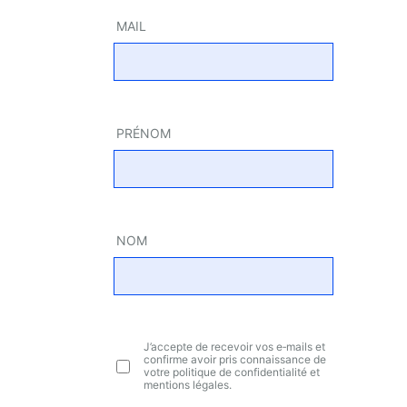
MAIL
PRÉ­NOM
NOM
J’ac­cepte de rece­voir vos e‑mails et
confirme avoir pris connais­sance de
votre poli­tique de confi­den­tia­li­té et
men­tions légales.