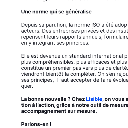
Une norme qui se géné­ra­lise
Depuis sa paru­tion, la norme ISO a été adop
acteurs. Des entre­prises pri­vées et des ins­ti
repensent leurs rap­ports annuels, for­mu­laire
en y inté­grant ses prin­cipes.
Elle est deve­nue un stan­dard inter­na­tio­nal
plus com­pré­hen­sibles, plus effi­caces et plus
consti­tue un pre­mier pas vers plus de clar­té.
vien­dront bien­tôt la com­plé­ter. On s’en réjo
ses prin­cipes, il faut accep­ter de faire évo­l
quer.
La bonne nou­velle ? Chez
Lisible
, on vous a
tion à l’ac­tion, grâce à notre outil de mesure de
accom­pa­gne­ment sur mesure.
Par­lons-en !