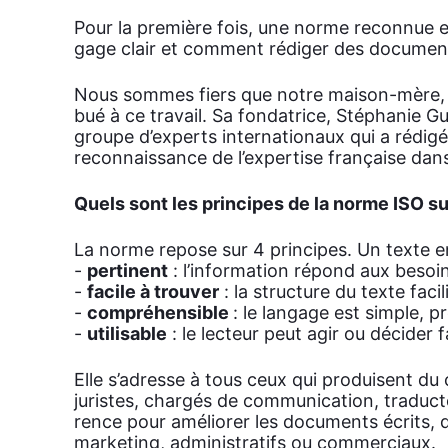
Pour la pre­mière fois, une norme recon­nue ex
gage clair et com­ment rédi­ger des docu­ment
Nous sommes fiers que notre mai­son-mère
bué à ce tra­vail. Sa fon­da­trice, Sté­pha­nie Gu
groupe d’ex­perts inter­na­tio­naux qui a rédi­
recon­nais­sance de l’ex­per­tise fran­çaise da
Quels sont les prin­cipes de la norme ISO sur
La norme repose sur 4 prin­cipes. Un texte en 
-
per­ti­nent
: l’information répond aux besoin
-
facile à trou­ver
: la struc­ture du texte faci­li
-
com­pré­hen­sible
: le lan­gage est simple, pr
-
uti­li­sable
: le lec­teur peut agir ou déci­der f
Elle s’a­dresse à tous ceux qui pro­duisent du 
juristes, char­gés de com­mu­ni­ca­tion, tra­duc
rence pour amé­lio­rer les docu­ments écrits, qu
mar­ke­ting, admi­nis­tra­tifs ou com­mer­ciaux.