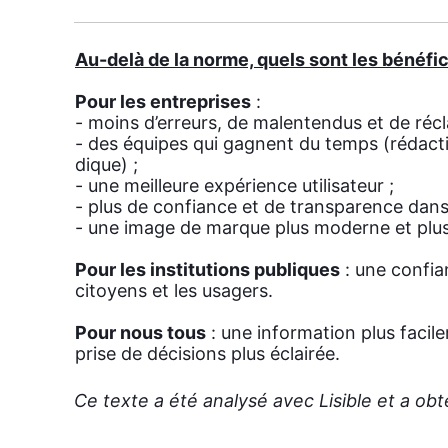
Au-delà de la norme, quels sont les béné­fi
Pour les entre­prises
:
- moins d’er­reurs, de mal­en­ten­dus et de récl
- des équipes qui gagnent du temps (rédac­tion
dique) ;
- une meilleure expé­rience uti­li­sa­teur ;
- plus de confiance et de trans­pa­rence dans l
- une image de marque plus moderne et plus 
Pour les ins­ti­tu­tions publiques
: une confian
citoyens et les usa­gers.
Pour nous tous
: une infor­ma­tion plus faci­l
prise de déci­sions plus éclai­rée.
Ce texte a été ana­ly­sé avec Lisible et a ob