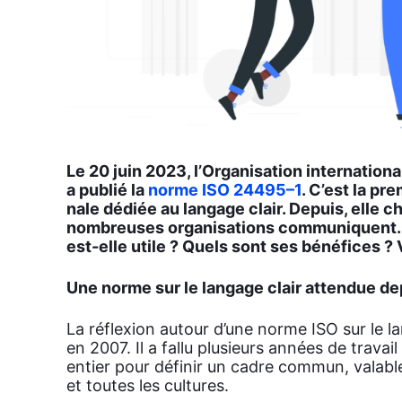
Le 20 juin 2023, l’Or­ga­ni­sa­tion inter­na­tio­n
a publié la
norme ISO 24495–1
. C’est la pre
nale dédiée au lan­gage clair. Depuis, elle 
nom­breuses orga­ni­sa­tions com­mu­niquent
est-elle utile ? Quels sont ses béné­fices ? Vo
Une norme sur le lan­gage clair atten­due d
La réflexion autour d’une norme ISO sur le la
en 2007. Il a fal­lu plu­sieurs années de tra­v
entier pour défi­nir un cadre com­mun, valabl
et toutes les cultures.