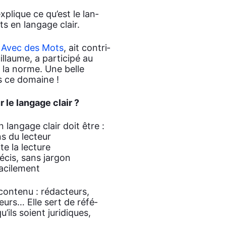
plique ce qu’est le lan­
s en lan­gage clair.
,
Avec des Mots
, ait contri­
illaume, a par­ti­ci­pé au
gé la norme. Une belle
ns ce domaine !
 le lan­gage clair ?
lan­gage clair doit être :
s du lec­teur
te la lec­ture
é­cis, sans jar­gon
aci­le­ment
conte­nu : rédac­teurs,
­teurs… Elle sert de réfé­
’ils soient juri­diques,