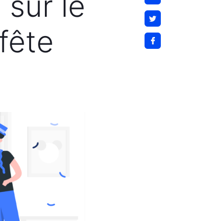
 sur le
 fête