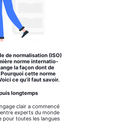
ale de nor­ma­li­sa­tion (ISO)
­mière norme inter­na­tio­
change la façon dont de
. Pour­quoi cette norme
i­ci ce qu’il faut savoir.
epuis long­temps
n­gage clair a com­men­cé
ail entre experts du monde
e pour toutes les langues