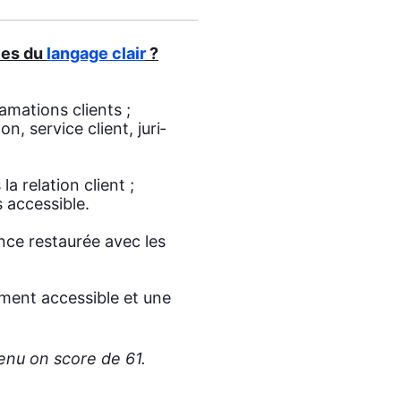
ces du
lan­gage clair
?
a­ma­tions clients ;
, ser­vice client, juri­
a rela­tion client ;
acces­sible.
ce res­tau­rée avec les
e­ment acces­sible et une
te­nu on score de 61.