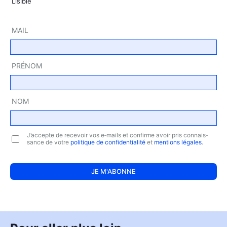
Lisible
MAIL
PRÉ­NOM
NOM
J’ac­cepte de rece­voir vos e‑mails et confirme avoir pris connais­
sance de votre
poli­tique de confi­den­tia­li­té
et
men­tions légales
.