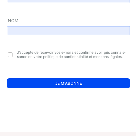
NOM
J’ac­cepte de rece­voir vos e‑mails et confirme avoir pris connais­
sance de votre poli­tique de confi­den­tia­li­té et men­tions légales.