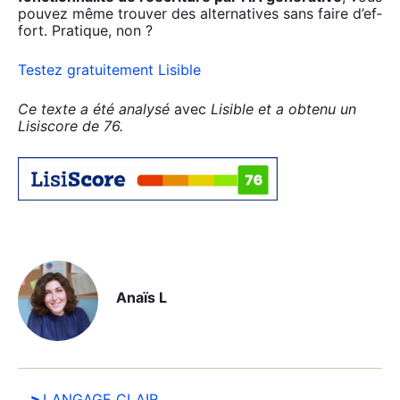
pou­vez même trou­ver des alter­na­tives sans faire d’ef­
fort. Pra­tique, non ?
Tes­tez gra­tui­te­ment Lisible
Ce texte a été ana­ly­sé
avec
Lisible et a obte­nu un
Lisis­core de 76.
Anaïs L
LANGAGE CLAIR