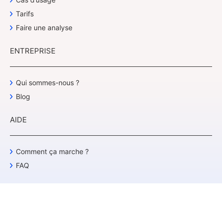
Tarifs
Faire une analyse
ENTREPRISE
Qui sommes-nous ?
Blog
AIDE
Comment ça marche ?
FAQ
© Avec des mots 2026
Conditions générales d’utilisation et de vente
Politique de confidentialité
Mentions légales