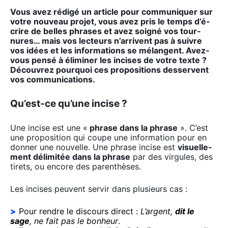
Vous avez rédi­gé un article pour com­mu­ni­quer sur
votre nou­veau pro­jet, vous avez pris le temps d’é­
crire de belles phrases et avez soi­gné vos tour­
nures… mais vos lec­teurs n’ar­rivent pas à suivre
vos idées et les infor­ma­tions se mélangent. Avez-
vous pen­sé à éli­mi­ner les incises de votre texte ?
Décou­vrez pour­quoi ces pro­po­si­tions des­servent
vos com­mu­ni­ca­tions.
Qu’est-ce qu’une incise ?
Une incise est une «
phrase dans la phrase
». C’est
une pro­po­si­tion qui coupe une infor­ma­tion pour en
don­ner une nou­velle. Une phrase incise est
visuel­le­
ment déli­mi­tée dans la phrase
par des vir­gules, des
tirets, ou encore des paren­thèses.
Les incises peuvent ser­vir dans plu­sieurs cas :
Pour rendre le dis­cours direct :
L’argent,
dit le
sage
, ne fait pas le bon­heur
.