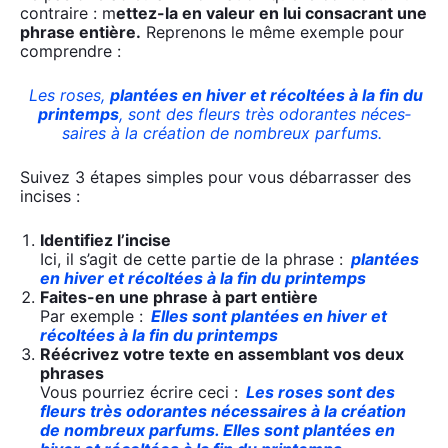
contraire : m
ettez-la en valeur en lui consa­crant une
phrase entière.
Repre­nons le même exemple pour
com­prendre :
Les roses,
plan­tées en hiver et récol­tées à la fin du
prin­temps
, sont des fleurs très odo­rantes néces­
saires à la créa­tion de nom­breux par­fums.
Sui­vez 3 étapes simples pour vous débar­ras­ser des
incises :
Iden­ti­fiez l’in­cise
Ici, il s’a­git de cette par­tie de la phrase :
plan­tées
en hiver et récol­tées à la fin du prin­temps
Faites-en une phrase à part entière
Par exemple :
Elles sont plan­tées en hiver et
récol­tées à la fin du prin­temps
Réécri­vez votre texte en assem­blant vos deux
phrases
Vous pour­riez écrire ceci :
Les roses sont des
fleurs très odo­rantes néces­saires à la créa­tion
de nom­breux par­fums. Elles sont plan­tées en