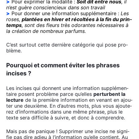
Pour expri­mer la moda­li­té :
Soit dit entre nous
, il
n’est guère conscien­cieux dans son tra­vail
Pour don­ner une infor­ma­tion sup­plé­men­taire :
Les
roses,
plan­tées en hiver et récol­tées à la fin du prin­
temps
, sont des fleurs très odo­rantes néces­saires à
la créa­tion de nom­breux par­fums.
C’est sur­tout cette der­nière caté­go­rie qui pose pro­
blème.
Pourquoi et comment éviter les phrases
incises ?
Les incises qui donnent une infor­ma­tion sup­plé­men­
taire posent pro­blème parce qu’elles
per­turbent la
lec­ture
de la pre­mière infor­ma­tion en venant en ajou­
ter une deuxième. En d’autres mots, plus vous ajou­te­
rez d’in­for­ma­tions dans une même phrase, plus le
texte sera dif­fi­cile à suivre, et donc à com­prendre.
Mais pas de panique ! Sup­pri­mer une incise ne signi­
fie pas dire adieu à l’information qu’elle contient. Au