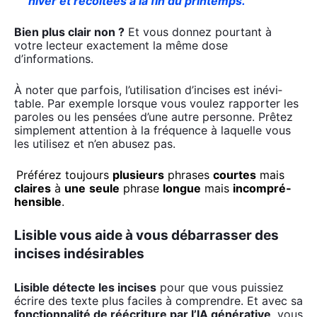
hiver et récol­tées à la fin du prin­temps.
Bien plus clair non ?
Et vous don­nez pour­tant à
votre lec­teur exac­te­ment la même dose
d’informations.
À noter que par­fois, l’utilisation d’incises est inévi­
table. Par exemple lorsque vous vou­lez rap­por­ter les
paroles ou les pen­sées d’une autre per­sonne. Prê­tez
sim­ple­ment atten­tion à la fré­quence à laquelle vous
les uti­li­sez et n’en abu­sez pas.
Pré­fé­rez tou­jours
plu­sieurs
phrases
courtes
mais
claires
à
une
seule
phrase
longue
mais
incom­pré­
hen­sible
.
Lisible
vous aide à vous débarrasser des
incises indésirables
Lisible détecte les incises
pour que vous puis­siez
écrire des texte plus faciles à com­prendre. Et avec sa
fonc­tion­na­li­té de réécri­ture par l’IA géné­ra­tive
, vous