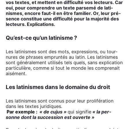
vos textes, et mettent en dif­fi­cul­té vos lec­teurs. Car
oui, pour com­prendre un texte par­se­mé de lati­
nismes, encore faut-il en être fami­lier. Or, leur pré­
sence consti­tue une dif­fi­cul­té pour la majo­ri­té des
lec­teurs. Expli­ca­tions.
Qu’est-ce qu’un latinisme ?
Les lati­nismes sont des mots, expres­sions, ou tour­
nures de phrases emprun­tés au latin. Les lati­nismes
sont géné­ra­le­ment uti­li­sés tels quels, sans expli­ca­tion
par­ti­cu­lière, comme si tout le monde les com­pre­nait
aisé­ment.
Les latinismes dans le domaine du droit
Les lati­nismes sont connus pour leur pro­li­fé­ra­tion
dans les textes juri­diques.
Par exemple :
«
de cujus
»
qui signi­fie
«
la per­
sonne dont la suc­ces­sion est ouverte
»