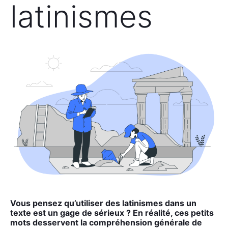
latinismes
Vous pen­sez qu’utiliser des lati­nismes dans un
texte est un gage de sérieux ? En réa­li­té, ces petits
mots des­servent la com­pré­hen­sion géné­rale de