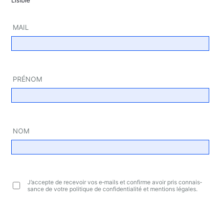
MAIL
PRÉ­NOM
NOM
J’ac­cepte de rece­voir vos e‑mails et confirme avoir pris connais­
sance de votre poli­tique de confi­den­tia­li­té et men­tions légales.