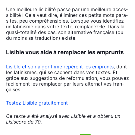
Une meilleure lisi­bi­li­té passe par une meilleure acces­
si­bi­li­té ! Cela veut dire, éli­mi­ner ces petits mots para­
sites, peu com­pré­hen­sibles. Lorsque vous iden­ti­fiez
un lati­nisme dans votre texte, rem­pla­cez-le. Dans la
qua­si-tota­li­té des cas, son alter­na­tive fran­çaise (ou
du moins sa tra­duc­tion) existe.
Lisible vous aide à remplacer les emprunts
Lisible et son algo­rithme repèrent les emprunts
, dont
les lati­nismes, qui se cachent dans vos textes. Et
grâce aux sug­ges­tions de refor­mu­la­tion, vous pou­vez
faci­le­ment les rem­pla­cer par leurs alter­na­tives fran­
çaises.
Tes­tez Lisible gra­tui­te­ment
Ce texte a été ana­ly­sé avec Lisible et a obte­nu un
Lisis­core de 70.