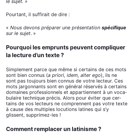
le sujet. »
Pour­tant, il suf­fi­rait de dire :
«
Nous devons pré­pa­rer une pré­sen­ta­tion
spé­ci­fique
sur le sujet
. »
Pourquoi les emprunts peuvent compliquer
la lecture d’un texte ?
Sim­ple­ment parce que même si cer­tains de ces mots
sont bien connus (
a prio­ri, idem, alter ego
), ils ne
sont pas tou­jours bien connus de votre lec­teur. Ces
mots jar­gon­nants sont en géné­ral réser­vés à cer­tains
domaines pro­fes­sion­nels et appar­tiennent à un voca­
bu­laire tech­nique pré­cis. Alors pour évi­ter que cer­
tains de vos lec­teurs ne com­prennent pas votre texte
à cause des mul­tiples locu­tions latines qui s’y
glissent, sup­pri­mez-les !
Comment remplacer un latinisme ?