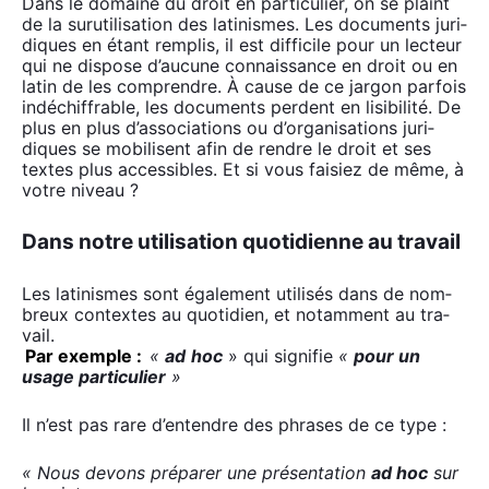
Dans le domaine du droit en par­ti­cu­lier, on se plaint
de la suru­ti­li­sa­tion des lati­nismes. Les docu­ments juri­
diques en étant rem­plis, il est dif­fi­cile pour un lec­teur
qui ne dis­pose d’aucune connais­sance en droit ou en
latin de les com­prendre. À cause de ce jar­gon par­fois
indé­chif­frable, les docu­ments perdent en lisi­bi­li­té. De
plus en plus d’associations ou d’organisations juri­
diques se mobi­lisent afin de rendre le droit et ses
textes plus acces­sibles. Et si vous fai­siez de même, à
votre niveau ?
Dans notre utilisation quotidienne au travail
Les lati­nismes sont éga­le­ment uti­li­sés dans de nom­
breux contextes au quo­ti­dien, et notam­ment au tra­
vail.
Par exemple :
«
ad
hoc
» qui signi­fie
«
pour un
usage par­ti­cu­lier
»
Il n’est pas rare d’entendre des phrases de ce type :
« Nous devons pré­pa­rer une pré­sen­ta­tion
ad hoc
sur