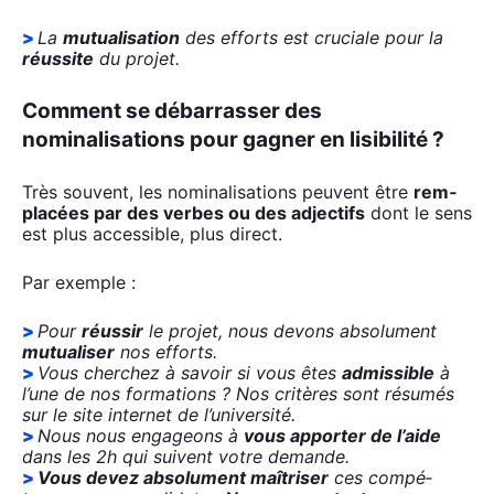
La
mutua­li­sa­tion
des efforts est cru­ciale pour la
réus­site
du pro­jet.
Comment se débarrasser des
nominalisations pour gagner en lisibilité ?
Très sou­vent, les nomi­na­li­sa­tions peuvent être
rem­
pla­cées par des verbes ou des adjec­tifs
dont le sens
est plus acces­sible, plus direct.
Par exemple :
Pour
réus­sir
le pro­jet, nous devons abso­lu­ment
mutua­li­ser
nos efforts.
Vous cher­chez à savoir si vous êtes
admis­sible
à
l’une de nos for­ma­tions ? Nos cri­tères sont résu­més
sur le site inter­net de l’université.
Nous nous enga­geons à
vous appor­ter de l’aide
dans les 2h qui suivent votre demande.
Vous devez abso­lu­ment maî­tri­ser
ces com­pé­