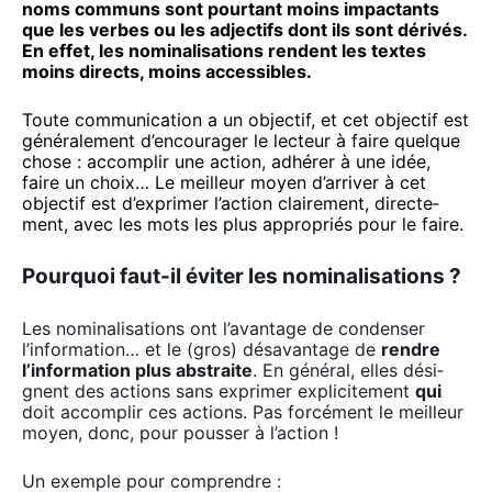
noms com­muns sont pour­tant moins impac­tants
que les verbes ou les adjec­tifs dont ils sont déri­vés.
En effet, les nomi­na­li­sa­tions rendent les textes
moins directs, moins acces­sibles.
Toute com­mu­ni­ca­tion a un objec­tif, et cet objec­tif est
géné­ra­le­ment d’encourager le lec­teur à faire quelque
chose : accom­plir une action, adhé­rer à une idée,
faire un choix… Le meilleur moyen d’arriver à cet
objec­tif est d’exprimer l’action clai­re­ment, direc­te­
ment, avec les mots les plus appro­priés pour le faire.
Pourquoi faut-il éviter les nominalisations ?
Les nomi­na­li­sa­tions ont l’avantage de conden­ser
l’information… et le (gros) désa­van­tage de
rendre
l’information plus abs­traite
. En géné­ral, elles dési­
gnent des actions sans expri­mer expli­ci­te­ment
qui
doit accom­plir ces actions. Pas for­cé­ment le meilleur
moyen, donc, pour pous­ser à l’action !
Un exemple pour com­prendre :