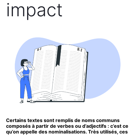
impact
Cer­tains textes sont rem­plis de noms com­muns
com­po­sés à par­tir de verbes ou d’adjectifs : c’est ce
qu’on appelle des nomi­na­li­sa­tions. Très uti­li­sés, ces