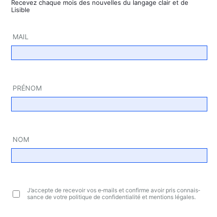
Rece­vez chaque mois des nou­velles du lan­gage clair et de
Lisible
MAIL
PRÉ­NOM
NOM
J’ac­cepte de rece­voir vos e‑mails et confirme avoir pris connais­
sance de votre poli­tique de confi­den­tia­li­té et men­tions légales.