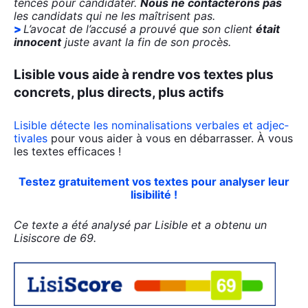
tences pour can­di­da­ter.
Nous ne contac­te­rons pas
les can­di­dats qui ne les maî­trisent pas.
L’avocat de l’accusé a prou­vé que son client
était
inno­cent
juste avant la fin de son pro­cès.
Lisible vous aide à rendre vos textes plus
concrets, plus directs, plus actifs
Lisible détecte les nomi­na­li­sa­tions ver­bales et adjec­
ti­vales
pour vous aider à vous en débar­ras­ser. À vous
les textes effi­caces !
Tes­tez gra­tui­te­ment vos textes pour ana­ly­ser leur
lisi­bi­li­té !
Ce texte a été ana­ly­sé par Lisible et a obte­nu un
Lisis­core de 69.