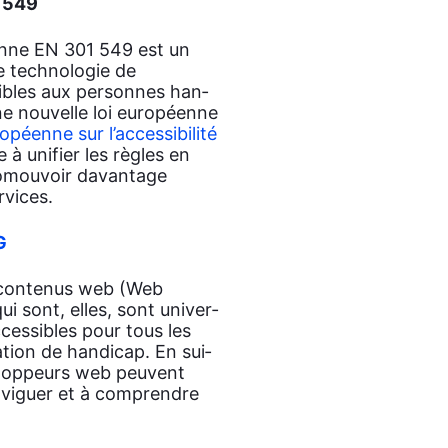
1 549
enne EN 301 549 est un
tech­no­lo­gie de
­sibles aux per­sonnes han­
ne nou­velle loi euro­péenne
ro­péenne sur l’accessibilité
e à uni­fier les règles en
­mou­voir davan­tage
r­vices.
G
des conte­nus web (Web
ui sont, elles, sont uni­ver­
cces­sibles pour tous les
a­tion de han­di­cap. En sui­
e­lop­peurs web peuvent
avi­guer et à com­prendre