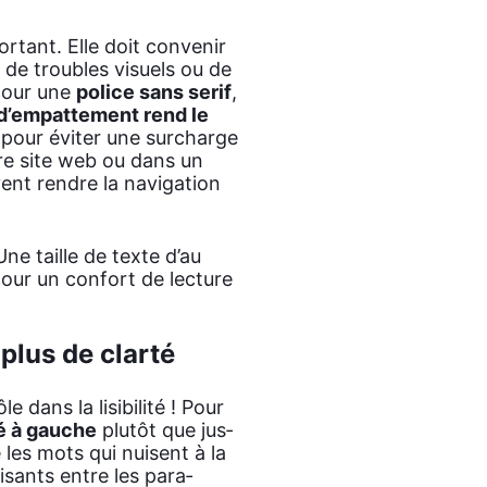
r­tant. Elle doit conve­nir
t de troubles visuels ou de
 pour une
police sans serif
,
d’empattement rend le
 pour évi­ter une sur­charge
tre site web ou dans un
ent rendre la navi­ga­tion
Une taille de texte d’au
our un confort de lec­ture
plus de clarté
dans la lisi­bi­li­té ! Pour
gné à gauche
plu­tôt que jus­
e les mots qui nuisent à la
­fi­sants entre les para­