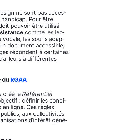
­si­gn ne sont pas acces­
 han­di­cap. Pour être
t pou­voir être uti­li­sé
ssistance
comme les lec­
e vocale, les sou­ris adap­
, un docu­ment acces­sible,
ages répondent à cer­taines
’ailleurs à dif­fé­rentes
e du
RGAA
 a créé le
Réfé­ren­tiel
ec­tif : défi­nir les condi­
s en ligne. Ces règles
lics, aux col­lec­ti­vi­tés
ga­ni­sa­tions d’intérêt géné­