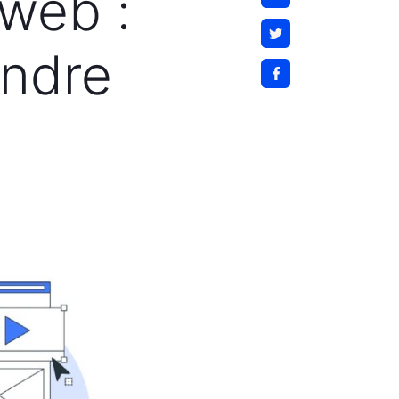
 web :
endre
s