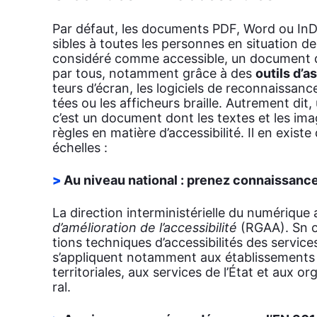
Par défaut, les docu­ments PDF, Word ou InDe
sibles à toutes les per­sonnes en situa­tion de
consi­dé­ré comme acces­sible, un docu­ment doi
par tous, notam­ment grâce à des
outils d’a
teurs d’écran, les logi­ciels de recon­nais­sanc
tées ou les affi­cheurs braille. Autre­ment dit
c’est un docu­ment dont les textes et les im
règles en matière d’accessibilité. Il en existe d
échelles :
Au niveau natio­nal : pre­nez connais­sanc
La direc­tion inter­mi­nis­té­rielle du numé­rique
d’amélioration de l’ac­ces­si­bi­li­té
(RGAA). Sn obj
tions tech­niques d’accessibilités des ser­vice
s’appliquent notam­ment aux éta­blis­se­ments pub
ter­ri­to­riales, aux ser­vices de l’État et aux or
ral.