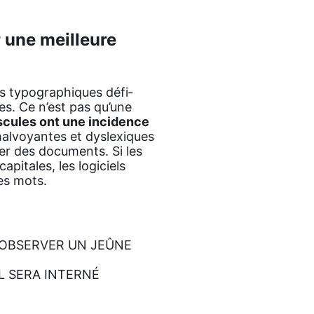
 une meilleure
s typo­gra­phiques défi­
les. Ce n’est pas qu’une
­cules ont une inci­dence
l­voyantes et dys­lexiques
ter des docu­ments. Si les
pi­tales, les logi­ciels
les mots.
OBSERVER UN JEÛNE
L SERA INTERNÉ