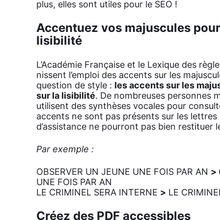
plus, elles sont utiles pour le SEO !
Accentuez vos majuscules pour
lisibilité
L’Académie Fran­çaise et le Lexique des règle
nissent l’emploi des accents sur les majus­cu
ques­tion de style :
les accents sur les majus
sur la lisi­bi­li­té
. De nom­breuses per­sonnes ma
uti­lisent des syn­thèses vocales pour consul­
accents ne sont pas pré­sents sur les lettres ca
d’as­sis­tance ne pour­ront pas bien res­ti­tuer 
Par exemple :
OBSERVER UN JEUNE UNE FOIS PAR AN
>
UNE FOIS PAR AN
LE CRIMINEL SERA INTERNE
>
LE CRIMINE
Créez des PDF accessibles