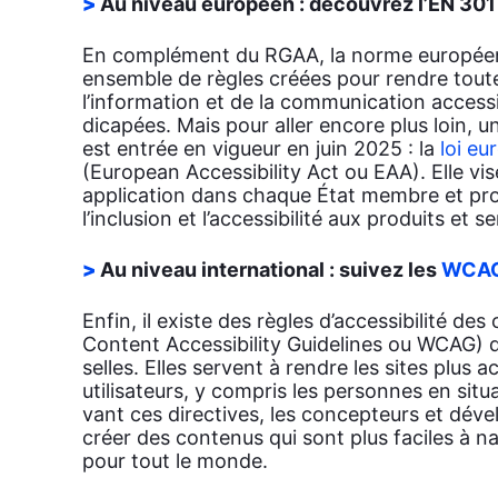
Au niveau euro­péen : décou­vrez l’EN 30
En com­plé­ment du RGAA, la norme euro­pé
ensemble de règles créées pour rendre toute 
l’information et de la com­mu­ni­ca­tion acces
di­ca­pées. Mais pour aller encore plus loin, u
est entrée en vigueur en juin 2025 : la
loi eu
(Euro­pean Acces­si­bi­li­ty Act ou EAA). Elle vis
appli­ca­tion dans chaque État membre et pro
l’inclusion et l’accessibilité aux pro­duits et se
Au niveau inter­na­tio­nal : sui­vez les
WCA
Enfin, il existe des règles d’ac­ces­si­bi­li­té 
Content Acces­si­bi­li­ty Gui­de­lines ou WCAG) q
selles. Elles servent à rendre les sites plus a
uti­li­sa­teurs, y com­pris les per­sonnes en situ
vant ces direc­tives, les concep­teurs et dév
créer des conte­nus qui sont plus faciles à n
pour tout le monde.