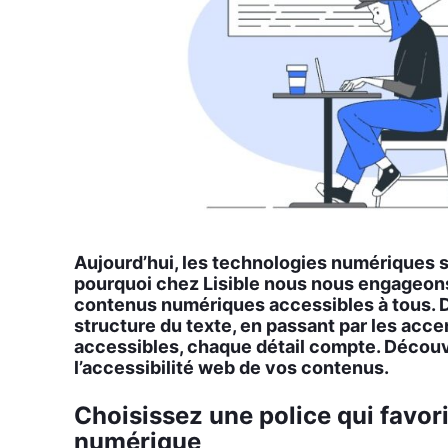
Aujourd’­hui, les tech­no­lo­gies numé­riques 
pour­quoi chez Lisible nous nous enga­geons
conte­nus numé­riques acces­sibles à tous. D
struc­ture du texte, en pas­sant par les acce
acces­sibles, chaque détail compte. Décou­v
l’accessibilité web de vos conte­nus.
Choisissez une police qui favori
numérique