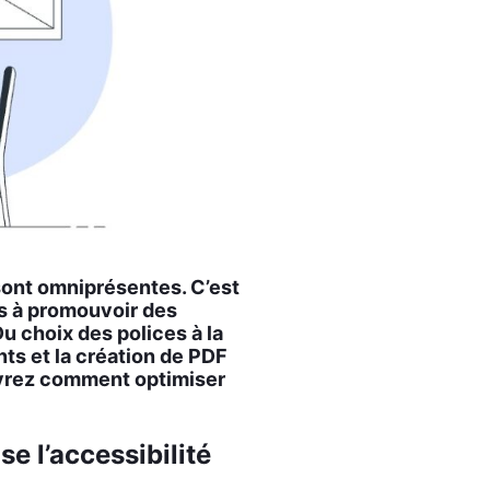
sont omni­pré­sentes. C’est
 à pro­mou­voir des
u choix des polices à la
nts et la créa­tion de PDF
rez com­ment opti­mi­ser
se l’accessibilité