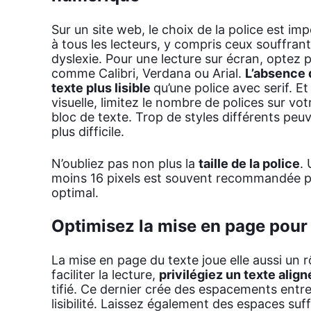
Sur un site web, le choix de la police est impo
à tous les lec­teurs, y com­pris ceux souf­fran
dys­lexie. Pour une lec­ture sur écran, optez
comme Cali­bri, Ver­da­na ou Arial.
L’absence 
texte plus lisible
qu’une police avec serif. Et
visuelle, limi­tez le nombre de polices sur vo
bloc de texte. Trop de styles dif­fé­rents peuv
plus dif­fi­cile.
N’ou­bliez pas non plus la
taille de la police
. 
moins 16 pixels est sou­vent recom­man­dée p
opti­mal.
Optimisez la mise en page pour 
La mise en page du texte joue elle aus­si un rôle 
faci­li­ter la lec­ture,
pri­vi­lé­giez un texte ali­
ti­fié. Ce der­nier crée des espa­ce­ments entr
lisi­bi­li­té. Lais­sez éga­le­ment des espaces suf