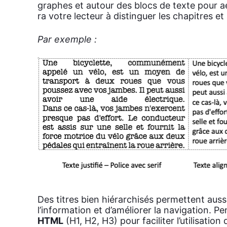
graphes et autour des blocs de texte pour aé
ra votre lec­teur à dis­tin­guer les cha­pitres et 
Par exemple :
Des titres bien hié­rar­chi­sés per­mettent aus­si
l’information et d’améliorer la navi­ga­tion. Pen
HTML
(H1, H2, H3) pour faci­li­ter l’utilisatio