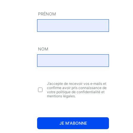
PRÉ­NOM
NOM
J’ac­cepte de rece­voir vos e‑mails et
confirme avoir pris connais­sance de
votre poli­tique de confi­den­tia­li­té et
men­tions légales.