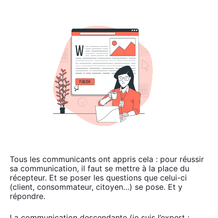
Tous les com­mu­ni­cants ont appris cela : pour réus­sir
sa com­mu­ni­ca­tion, il faut se mettre à la place du
récep­teur. Et se poser les ques­tions que celui-ci
(client, consom­ma­teur, citoyen…) se pose. Et y
répondre.
La com­mu­ni­ca­tion des­cen­dante (je suis l’expert ;