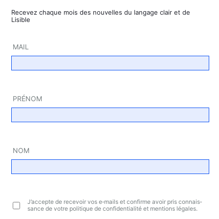
Rece­vez chaque mois des nou­velles du lan­gage clair et de
Lisible
MAIL
PRÉ­NOM
NOM
J’ac­cepte de rece­voir vos e‑mails et confirme avoir pris connais­
sance de votre poli­tique de confi­den­tia­li­té et men­tions légales.