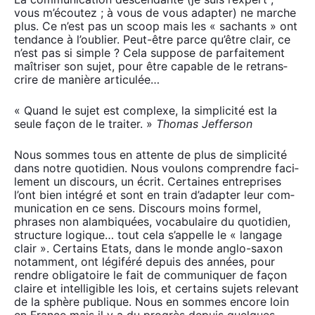
vous m’écoutez ; à vous de vous adap­ter) ne marche
plus. Ce n’est pas un scoop mais les « sachants » ont
ten­dance à l’oublier. Peut-être parce qu’être clair, ce
n’est pas si simple ? Cela sup­pose de par­fai­te­ment
maî­tri­ser son sujet, pour être capable de le retrans­
crire de manière arti­cu­lée…
« Quand le sujet est com­plexe, la sim­pli­ci­té est la
seule façon de le trai­ter. »
Tho­mas Jef­fer­son
Nous sommes tous en attente de plus de sim­pli­ci­té
dans notre quo­ti­dien. Nous vou­lons com­prendre faci­
le­ment un dis­cours, un écrit. Cer­taines entre­prises
l’ont bien inté­gré et sont en train d’adapter leur com­
mu­ni­ca­tion en ce sens. Dis­cours moins for­mel,
phrases non alam­bi­quées, voca­bu­laire du quo­ti­dien,
struc­ture logique… tout cela s’appelle le « lan­gage
clair ». Cer­tains Etats, dans le monde anglo-saxon
notam­ment, ont légi­fé­ré depuis des années, pour
rendre obli­ga­toire le fait de com­mu­ni­quer de façon
claire et intel­li­gible les lois, et cer­tains sujets rele­vant
de la sphère publique. Nous en sommes encore loin
en France mais il y a du pro­grès depuis quelques