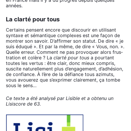
années.
La clarté pour tous
Cer­tains pensent encore que dis­cou­rir en uti­li­sant
syn­taxe et séman­tique com­plexes est une façon de
mon­trer son savoir. D’affirmer son sta­tut. De dire « je
suis édu­qué ». Et par la même, de dire « Vous, non. ».
Quelle erreur. Com­ment ne pas pro­vo­quer alors frus­
tra­tion et colère ? La
clar­té pour tous
a pour­tant
toutes les ver­tus : être clair, donc mieux com­pris,
sus­cite natu­rel­le­ment plus d’en­ga­ge­ment, d’adhé­sion,
de confiance. À l’ère de la défiance tous azi­muts,
vous avoue­rez que s’ex­pri­mer clai­re­ment, ça tombe
sous le sens…
Ce texte a été ana­ly­sé par Lisible et a obte­nu un
Lisis­core de 63.